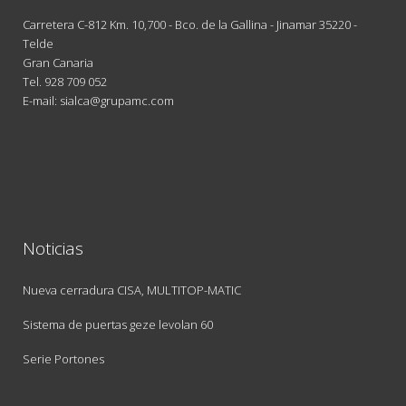
Carretera C-812 Km. 10,700 - Bco. de la Gallina - Jinamar 35220 -
Telde
Gran Canaria
Tel.
928 709 052
E-mail: sialca@grupamc.com
Noticias
Nueva cerradura CISA, MULTITOP-MATIC
Sistema de puertas geze levolan 60
Serie Portones