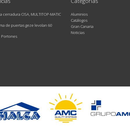
icias
Categorías
a cerradura CISA, MULTITOP-MATIC
Aluminios
Catálogos
ma de puertas geze levolan 60
Gran Canaria
Noticias
e Portones