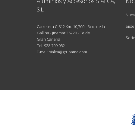
Aluminios y Accesorios SIALCA,
Not
S.L.
Nuev
Siste
Carretera C-812 Km. 10,700 - Bco. de la
Gallina - Jinamar 35220 - Telde
Seri
Gran Canaria
Tel.
928 709 052
E-mail: sialca@grupamc.com