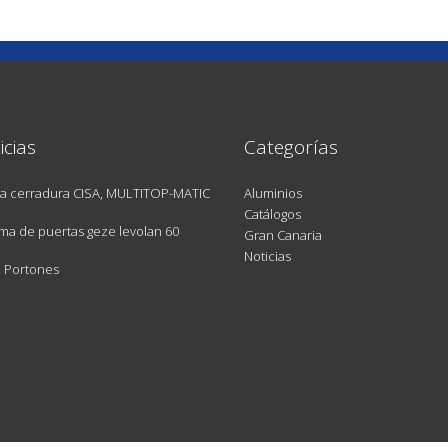
icias
Categorías
a cerradura CISA, MULTITOP-MATIC
Aluminios
Catálogos
ma de puertas geze levolan 60
Gran Canaria
Noticias
e Portones