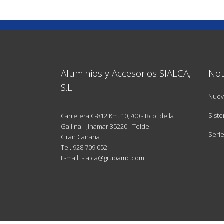
Aluminios y Accesorios SIALCA,
Not
S.L.
Nuev
Siste
Carretera C-812 Km. 10,700 - Bco. de la
Gallina - Jinamar 35220 - Telde
Seri
Gran Canaria
Tel.
928 709 052
E-mail: sialca@grupamc.com