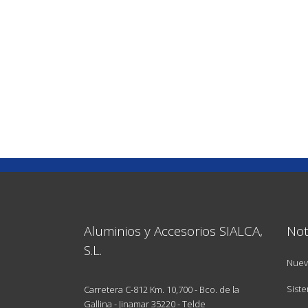
Aluminios y Accesorios SIALCA,
Not
S.L.
Nuev
Siste
Carretera C-812 Km. 10,700 - Bco. de la
Gallina - Jinamar 35220 - Telde