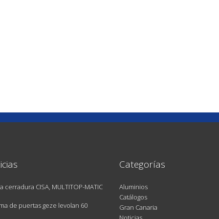
icias
Categorías
a cerradura CISA, MULTITOP-MATIC
Aluminios
Catálogos
ma de puertas geze levolan 60
Gran Canaria
Noticias