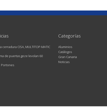
icias
Categorías
a cerradura CISA, MULTITOP-MATIC
Aluminios
Catálogos
ma de puertas geze levolan 60
Gran Canaria
Noticias
e Portones