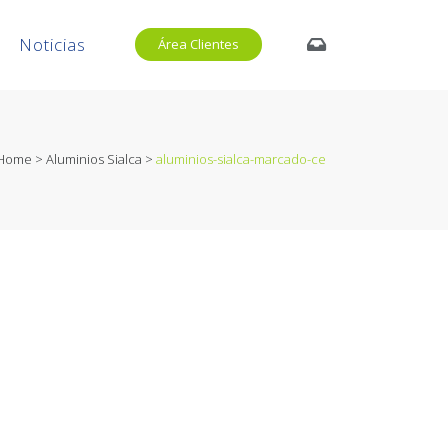
Noticias
Área Clientes
Home
>
Aluminios Sialca
>
aluminios-sialca-marcado-ce