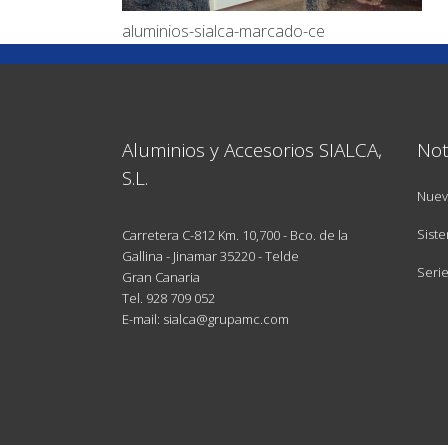
aluminios-sialca-marcado-ce
Aluminios y Accesorios SIALCA,
Not
S.L.
Nuev
Siste
Carretera C-812 Km. 10,700 - Bco. de la
Gallina - Jinamar 35220 - Telde
Seri
Gran Canaria
Tel.
928 709 052
E-mail: sialca@grupamc.com