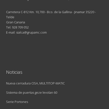
Carretera C-812 Km. 10,700 - Bco. de la Gallina - Jinamar 35220 -
Telde
Gran Canaria
Tel.
928 709 052
E-mail: sialca@grupamc.com
Noticias
Nueva cerradura CISA, MULTITOP-MATIC
Sistema de puertas geze levolan 60
Serie Portones